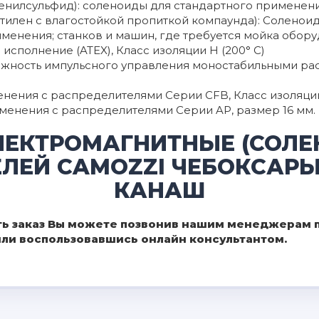
фенилсульфид): соленоиды для стандартного применения
этилен с влагостойкой пропиткой компаунда): Соленои
именения; станков и машин, где требуется мойка обору
исполнение (ATEX), Класс изоляции H (200° C)
ожность импульсного управления моностабильными рас
енения с распределителями Серии CFB, Класс изоляции
именения с распределителями Серии AP, размер 16 мм.
ЛЕКТРОМАГНИТНЫЕ (СОЛЕ
ЛЕЙ CAMOZZI ЧЕБОКСАРЫ
КАНАШ
ь заказ Вы можете позвонив нашим менеджерам по
 или воспользовавшись онлайн консультантом.